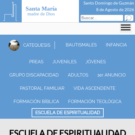
Santo Domingo de Guzmán
Santa María
8 de Agosto de 2026
madre de Dios
BAUTISMALES
INFANCIA
CATEQUESIS
PREAS
JUVENILES
JÓVENES
GRUPO DISCAPACIDAD
ADULTOS
1er ANUNCIO
PASTORAL FAMILIAR
VIDA ASCENDENTE
FORMACIÓN BÍBLICA
FORMACIÓN TEOLÓGICA
ESCUELA DE ESPIRITUALIDAD
ESCUELA DE ESPIRITUALIDAD